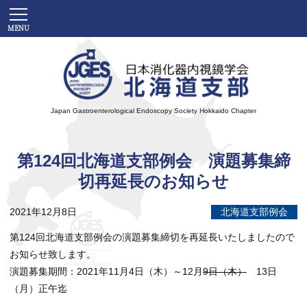
Japan Gastroenterological Endoscopy Society
Hokkaido Chapter
第124回北海道支部例会 演題募集締
切再延長のお知らせ
2021年12月8日
北海道支部例会
第
124
回北海道支部例会の演題募集締切を再延長いたしましたので
お知らせ致します。
演題募集期間：
2021
年
11
月
4
日（木）～
12
月
9
日（木）
13
日
（月）正午迄