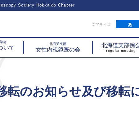
ndoscopy Society
Hokkaido Chapter
文字サイズ
学会
北海道支部
北海道支部例
ついて
女性内視鏡医の会
移転のお知らせ及び移転