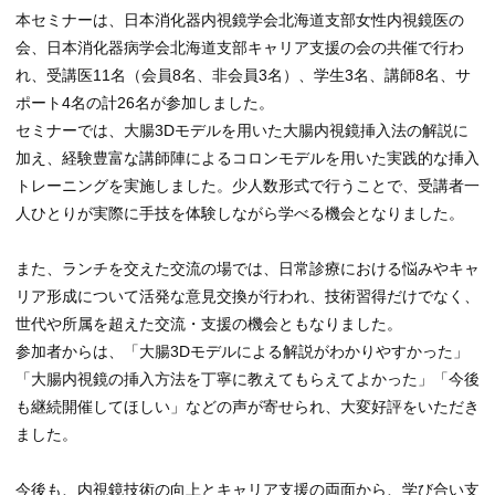
本セミナーは、日本消化器内視鏡学会北海道支部女性内視鏡医の
会、日本消化器病学会北海道支部キャリア支援の会の共催で行わ
れ、受講医
11
名（会員
8
名、非会員
3
名）、学生
3
名、講師
8
名、サ
ポート
4
名の計
26
名が参加しました。
セミナーでは、大腸
3D
モデルを用いた大腸内視鏡挿入法の解説に
加え、経験豊富な講師陣によるコロンモデルを用いた実践的な挿入
トレーニングを実施しました。少人数形式で行うことで、受講者一
人ひとりが実際に手技を体験しながら学べる機会となりました。
また、ランチを交えた交流の場では、日常診療における悩みやキャ
リア形成について活発な意見交換が行われ、技術習得だけでなく、
世代や所属を超えた交流・支援の機会ともなりました。
参加者からは、「大腸
3D
モデルによる解説がわかりやすかった」
「大腸内視鏡の挿入方法を丁寧に教えてもらえてよかった」「今後
も継続開催してほしい」などの声が寄せられ、大変好評をいただき
ました。
今後も、内視鏡技術の向上とキャリア支援の両面から、学び合い支