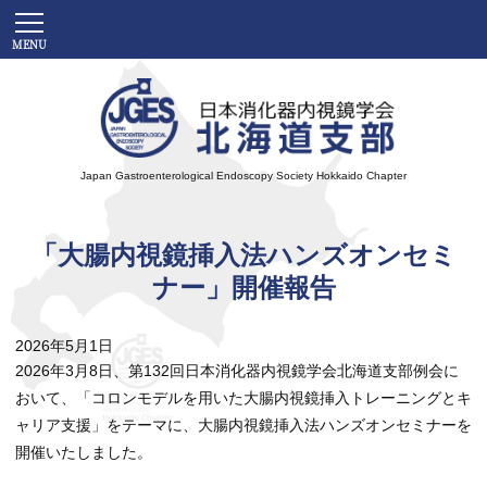
Japan Gastroenterological Endoscopy Society
Hokkaido Chapter
「大腸内視鏡挿入法ハンズオンセミ
ナー」開催報告
2026年5月1日
2026年
3
月
8
日、第
132
回日本消化器内視鏡学会北海道支部例会に
おいて、「コロンモデルを用いた大腸内視鏡挿入トレーニングとキ
ャリア支援」をテーマに、大腸内視鏡挿入法ハンズオンセミナーを
開催いたしました。